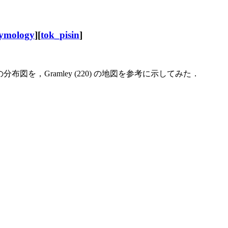
tymology
][
tok_pisin
]
を，Gramley (220) の地図を参考に示してみた．