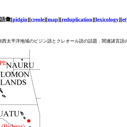
語彙[
pidgin
][
creole
][
map
][
reduplication
][
lexicology
][
e
南西太平洋地域のピジン語とクレオール語の話題．関連諸言語の分布図