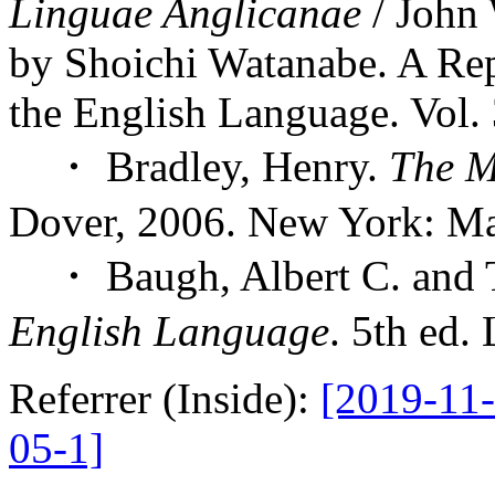
Linguae Anglicanae
/ John 
by Shoichi Watanabe. A Rep
the English Language. Vol.
・ Bradley, Henry.
The M
Dover, 2006. New York: Ma
・ Baugh, Albert C. and 
English Language
. 5th ed.
Referrer (Inside):
[2019-11-
05-1]