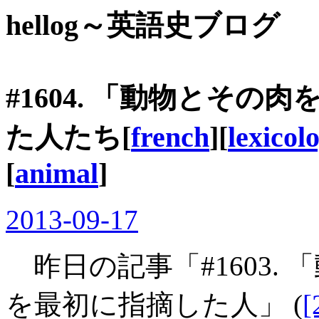
hellog～英語史ブログ
#1604. 「動物とそ
た人たち[
french
][
lexicol
[
animal
]
2013-09-17
昨日の記事「#1603.
を最初に指摘した人」 (
[