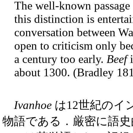
The well-known passage 
this distinction is entert
conversation between Wa
open to criticism only be
a century too early.
Beef
i
about 1300. (Bradley 181
Ivanhoe
は12世紀のイ
物語である．厳密に語史