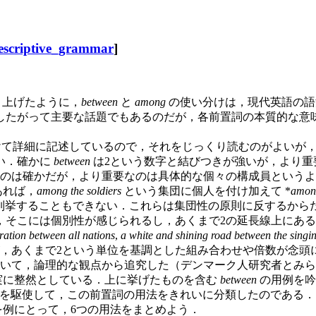
escriptive_grammar
]
取り上げたように，
between
と
among
の使い分けは，現代英語の語
したがって主要な話題でもあるのだが，各前置詞の本質的な意
て詳細に記述しているので，それをじっくり読むのがよいが
い．確かに
between
は2という数字と結びつきが強いが，より重
いのは確かだが，より重要なのは具体的な個々の構成員という
あれば，
among the soldiers
という集団に個人を付け加えて *
among
列挙することもできない．これらは集団性の原則に反するから
，そこには個別性が感じられるし，あくまで2の延長線上にある
oration between all nations
,
a white and shining road between the singin
が，あくまで2という単位を基調とした組み合わせや倍数が念頭
て，論理的な観点から追究した（デンマーク人研究者とみられる）
実に整然としている．上に挙げたものを含む
between
の用例を吟味し，pos
といった独自の用語と概念を駆使して，この前置詞の用法をきれいに分類したのであ
例にとって，6つの用法をまとめよう．