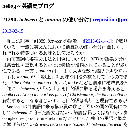
hellog～英語史ブログ
#1390.
between
と
among
の使い分け[
preposition
][
pr
2013-02-15
昨日の記事「#1389.
between
の語源」 (
[2013-02-14-1]
) で
ている．一般に英文法において前置詞の使い分けは難しく，
れぞれを特徴づける意味とは何だろうか．
両前置詞の各種の用法と用例については
OED
が語義を分け
は集合性を重視するといった特徴が指摘されていることが多
性である．一方，
among
は，2より大きな数と結びつきやす
もし
among
が「3以上」を意味や用法の核としてもつので
た，*
the relations among a, b, c, d, and e
などと個別に構成員を
逆に，
between
が「3以上」を目的語に取る場合を考えると
conflicts between the various parts of Christendom
,
the fullest collab
解釈すると，なるほどいずれも目的語は3以上と理解できる
between
の目的語に来る構成員の数と，互いの間の関係につい
して
between
に迫った論文はない．議論は易しくはないが，
complex, reciprocity, interrelation など
に挙げられている
wires between the houses
と
between the teeth
を