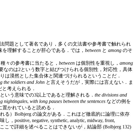
法問題として著名であり，多くの文法書や参考書で触れられ
味を理解することが肝心である．では，
between
と
among
のそ
，種々の参考書に当たると，
between
は個別性を重視し，
among
要なのは2という数字と結びつけられる個別性，対応性，具体
よりは漠然とした集合体と関連づけられるということだ．
 the soldiers and John
と言えそうだが，実際には言えない．ま
だと考えられる．
という意味での3以上であると理解される．
the divisions and
g nightingales
,
with long pauses between the sentences
などの例を
に置かれていると読める．
Bolbjerg の論文がある．これほど徹底的に論理に依存
itive, negative, synthetic, analytic, midway, front,
る．ここで詳細を述べることはできないが，結論部 (Bolbjerg 132)