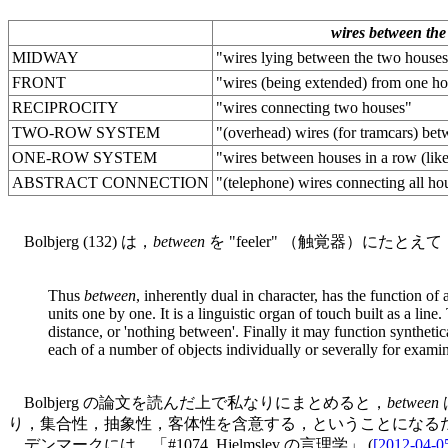
wires between the
MIDWAY
"wires lying between the two house
FRONT
"wires (being extended) from one ho
RECIPROCITY
"wires connecting two houses"
TWO-ROW SYSTEM
"(overhead) wires (for tramcars) be
ONE-ROW SYSTEM
"wires between houses in a row (like
ABSTRACT CONNECTION
"(telephone) wires connecting all ho
Bolbjerg (132) は，
between
を "feeler" （触覚器）にたと
Thus
between
, inherently dual in character, has the function of 
units one by one. It is a linguistic organ of touch built as a lin
distance, or 'nothing between'. Finally it may function synthetic
each of a number of objects individually or severally for examin
Bolbjerg の論文を読んだ上で私なりにまとめると，
between
り，集合性，抽象性，客体性を含意する，ということになる
デンマークには，「#1074. Hjelmslev の言理学」 (
[2012-04-0