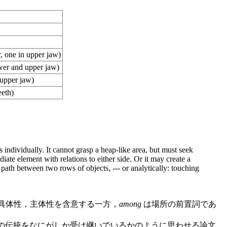
r, one in upper jaw)
wer and upper jaw)
 upper jaw)
eeth)
rs individually. It cannot grasp a heap-like area, but must seek
diate element with relations to either side. Or it may create a
a path between two rows of objects, --- or analytically: touching
具体性，主体性を含意する一方，
among
は場所の前置詞であ
 もその伝統をなにがしか受け継いでいるかのように思わせる論文