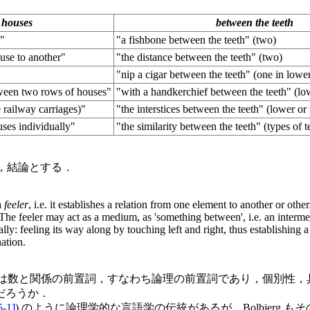
 houses
between the teeth
s"
"a fishbone between the teeth" (two)
use to another"
"the distance between the teeth" (two)
"nip a cigar between the teeth" (one in lowe
tween two rows of houses"
"with a handkerchief between the teeth" (lo
 railway carriages)"
"the interstices between the teeth" (lower or
uses individually"
"the similarity between the teeth" (types of t
えて，結論とする．
a
feeler
, i.e. it establishes a relation from one element to another or othe
e. The feeler may act as a medium, as 'something between', i.e. an interme
ally: feeling its way along by touching left and right, thus establishing 
ation.
は数と関係の前置詞，すなわち論理の前置詞であり，個別性，
だろうか．
5-1]
) のように論理学的な言語学の伝統があるが，Bolbjerg