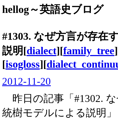
hellog～英語史ブログ
#1303. なぜ方言が存在
説明[
dialect
][
family_tree
]
[
isogloss
][
dialect_contin
2012-11-20
昨日の記事「#1302. な
統樹モデルによる説明」 