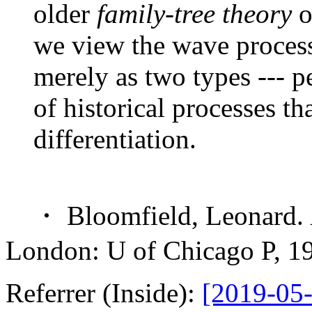
older
family-tree theory
o
we view the wave process 
merely as two types --- pe
of historical processes tha
differentiation.
・ Bloomfield, Leonard.
London: U of Chicago P, 1
Referrer (Inside):
[2019-05-