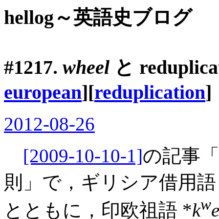
hellog～英語史ブログ
#1217.
wheel
と
reduplica
european
][
reduplication
]
2012-08-26
[2009-10-10-1]
の記事「#
則」で，ギリシア借用
w
とともに，印欧祖語 *
k
e