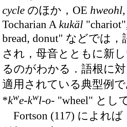
cycle
のほか，OE
hweohl
Tocharian A
kukäl
"chariot"
bread, donut" な
され，母音とともに新し
るのがわかる．語根に
適用されている典型例で
w
w
*
k
e-k
l-o-
"wheel" 
Fortson (117) によれば