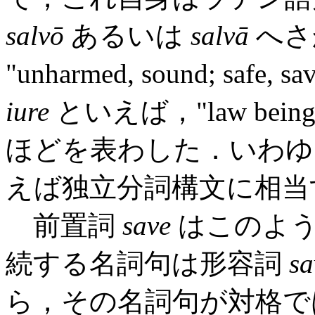
salvō
あるいは
salvā
へさ
"unharmed, sound; sa
iure
といえば，"law bein
ほどを表わした．いわゆ
えば独立分詞構文に相当
前置詞
save
はこのよう
続する名詞句は形容詞
sa
ら，その名詞句が対格で