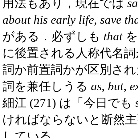
用法もあり，現在では
sa
about his early life, save th
がある．必ずしも
that
を
に後置される人称代名詞
詞か前置詞かが区別され
詞を兼任しうる
as
,
but
,
e
細江 (271) は「今日で
ければならないと断然主
している．