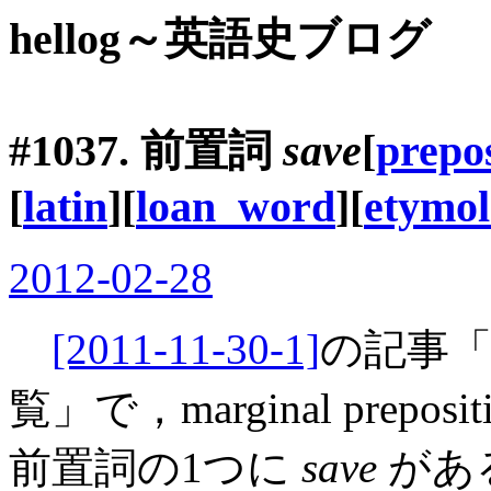
hellog～英語史ブログ
#1037. 前置詞
save
[
prepos
[
latin
][
loan_word
][
etymo
2012-02-28
[2011-11-30-1]
の記事「
覧」で，marginal prep
前置詞の1つに
save
があ