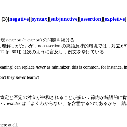
(3)[
negative
][
syntax
][
subjunctive
][
assertion
][
expletive
]
表現
never so
(=
ever so
) の問題を続ける．
たいが，nonassertion の統語意味的環境では，対立が中和する
on 8.112 [p. 601]) は次のように言及し，例文を挙げている．
meaning) can replace
never
as minimizer; this is common, for instance, in
on't they
never
learn?)
肯定と否定の対立が中和されることが多い．節内が統語的に肯
い．
wonder
は「よくわからない」を含意するのであるから，結
re at all.