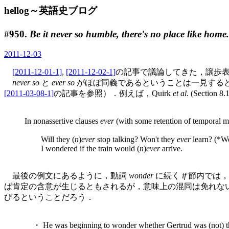
hellog～英語史ブログ
#950.
Be it never so humble, there's no place like home.
2011-12-03
[2011-12-01-1]
,
[2011-12-02-1]
の記事で議論してきた，譲歩
never so
と
ever so
がほぼ同義であるということは一見すると理解しが
[2011-03-08-1]
の記事を参照）．例えば，Quirk
et al
. (Secti
In nonassertive clauses
ever
(with some retention of temporal 
Will they (
n
)
ever
stop talking? Won't they
ever
learn? (*W
I wondered if the train would (
n
)
ever
arrive.
最後の例文にあるように，動詞
wonder
に続く
if
節内では，
ば肯定の含意が生じるともされるが，意味上の混同は免れな
びるということだろう．
・ He was beginning to wonder whether Gertrud was (not) the