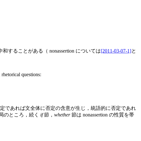
ことがある（ nonassertion については
[2011-03-07-1]
と
 rhetorical questions:
定であれば文全体に否定の含意が生じ，統語的に否定であれ
局のところ，続く
if
節，
whether
節は nonassertion の性質を帯