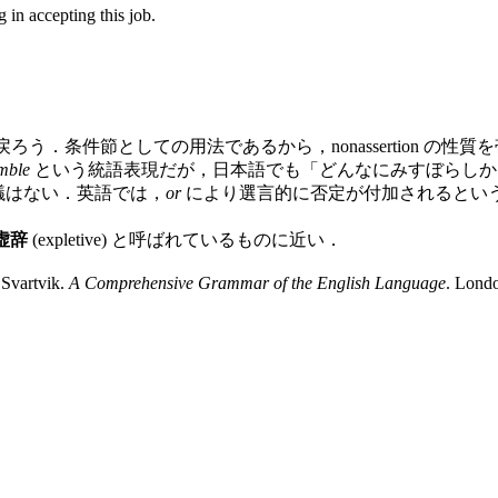
 in accepting this job.
ろう．条件節としての用法であるから，nonassertion 
umble
という統語表現だが，日本語でも「どんなにみすぼらしか
議はない．英語では，
or
により選言的に否定が付加されるとい
虚辞
(expletive) と呼ばれているものに近い．
Svartvik.
A Comprehensive Grammar of the English Language
. Lond