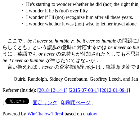
・ He's starting to wonder whether he did (not) the right thing
・ I wonder if he is (not) over fifty.
・ I wonder if I'll (not) recognize him after all these years.
・ I wonder whether it was (not) wise to let her travel alone.
ここで，
be it never so humble
と
be it ever so humble
の問題に戻
らしくとも」という譲歩の意味に対応するのは
be it ever so h
うに，英語でも
or never
の気持ちが付加されたとしても不思
be it never so humble
が生じたのではないか．
言い換えれば，
never
の否定接頭辞
n(e)
- は，統語意味論で
・ Quirk, Randolph, Sidney Greenbaum, Geoffrey Leech, and Jan 
Referrer (Inside):
[2018-12-14-1]
[2015-07-03-1]
[2012-01-09-1]
[
|
固定リンク
|
印刷用ページ
]
Powered by
WinChalow1.0rc4
based on
chalow