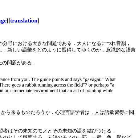
age
][
translation
]
sition) の分野における大きな問題である．大人になるにつれ音韻，
よ，新しい語彙をどのように習得してゆくのか．意識的な語彙
上の問題がある．
distance from you. The guide points and says "gavagai!" What
There goes a rabbit running across the field"? or perhaps "a
n our immediate environment that an act of pointing while
こから来るものだろうか．心理言語学者は，人は語彙習得に関
とき，言語学習者はその未知のモノとその未知の語を結びつける．
を指示するものとして解釈する．未知のモノの一部，一種，色，形など