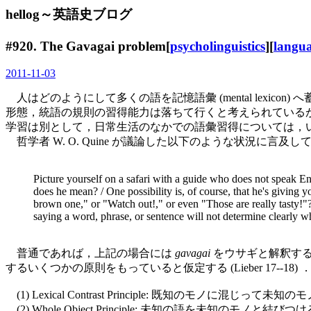
hellog～英語史ブログ
#920.
The Gavagai problem
[
psycholinguistics
][
langua
2011-11-03
人はどのようにして多くの語を記憶語彙 (mental lexicon)
形態，統語の規則の習得能力は落ちて行くと考えられている
学習は別として，日常生活のなかでの語彙習得については，
哲学者 W. O. Quine が議論した以下のような状況に言及
Picture yourself on a safari with a guide who does not speak En
does he mean? / One possibility is, of course, that he's giving 
brown one," or "Watch out!," or even "Those are really tasty!
saying a word, phrase, or sentence will not determine clearly wha
普通であれば，上記の場合には
gavagai
をウサギと解釈する
するいくつかの原則をもっていると仮定する (Lieber 17--18) 
(1) Lexical Contrast Principle: 既知
(2) Whole Object Principle: 未知の語