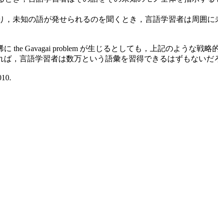
既知のモノだけが目の前にあり，未知の語が発せられるのを聞くとき，言語
e Gavagai problem が生じるとしても，上記のよう
れば，言語学習者は数万という語彙を習得できるはずもないだ
010.