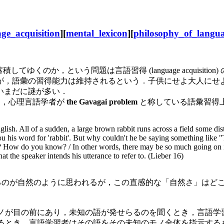
ge_acquisition
][
mental_lexicon
][
philosophy_of_langu
 へ蓄積してゆくのか，という問題は言語習得 (language acqui
が，語彙の習得能力は維持されるという．子供にせよ大人にせ
いまだに謎が多い．
して，心理言語学者が
the Gavagai problem
と称している語彙習得
glish. All of a sudden, a large brown rabbit runs across a field some 
you his word for 'rabbit'. But why couldn't he be saying something like "
"? How do you know? / In other words, there may be so much going on i
t the speaker intends his utterance to refer to. (Lieber 16)
のが自然のように思われるが，この直感的な「自然さ」はど
．
のモノに混じって未知のモノが目の前にあり，未知の語が発せらるのを聞く
を未知のモノと結びつけるとき，言語学習者はその語をその未知のモノ全体