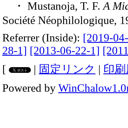
・ Mustanoja, T. F.
A Mid
Société Néophilologique, 1
Referrer (Inside):
[2019-04-
28-1]
[2013-06-22-1]
[2011
[
|
固定リンク
|
印刷
Powered by
WinChalow1.0