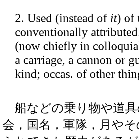
2. Used (instead of
it
) of
conventionally attributed
(now chiefly in colloquial
a carriage, a cannon or gu
kind; occas. of other thin
船などの乗り物や道具
会，国名，軍隊，月やそ