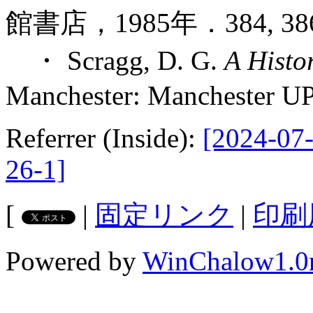
館書店，1985年．384, 38
・ Scragg, D. G.
A Histo
Manchester: Manchester UP
Referrer (Inside):
[2024-07-
26-1]
[
|
固定リンク
|
印刷
Powered by
WinChalow1.0