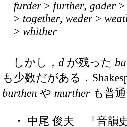
furder
>
further
,
gader
>
together
,
weder
>
weat
>
whither
しかし，
d
が残った
bu
も少数だがある．Shakes
burthen
や
murther
も普通に見
・ 中尾 俊夫 『音韻