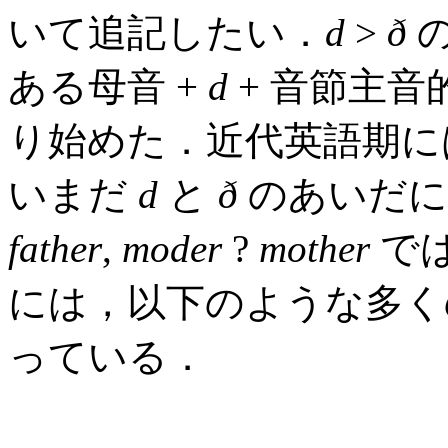
いて追記したい．
d
>
ð
の
ある母音 +
d
+ 音節主音
り始めた．近代英語期に
いまだ
d
と
ð
のあいだに
father
,
moder
?
mother
で
には，以下のような多
っている．