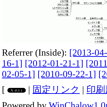
Referrer (Inside):
[2013-04-
16-1]
[2012-01-21-1]
[2011
02-05-1]
[2010-09-22-1]
[2
[
|
固定リンク
|
印刷
Powered by
WinChalow1.0