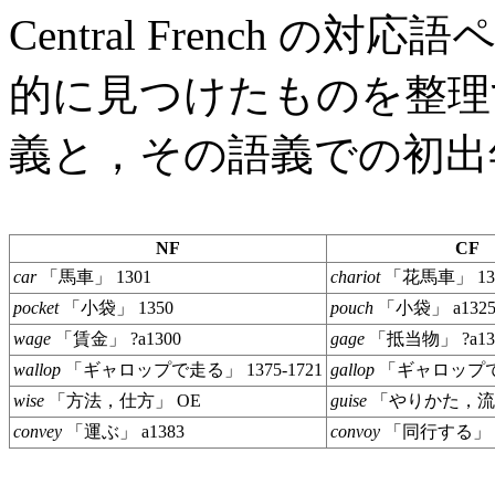
Central French の対
的に見つけたものを整理
義と，その語義での初出
NF
CF
car
「馬車」 1301
chariot
「花馬車」 13
pocket
「小袋」 1350
pouch
「小袋」 a132
wage
「賃金」 ?a1300
gage
「抵当物」 ?a13
wallop
「ギャロップで走る」 1375-1721
gallop
「ギャロップで走
wise
「方法，仕方」 OE
guise
「やりかた，流儀」
convey
「運ぶ」 a1383
convoy
「同行する」 1