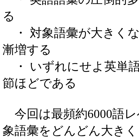
る
・ 対象語彙が大きくな
漸増する
・ いずれにせよ英単語
節ほどである
今回は最頻約6000語
象語彙をどんどん大きく