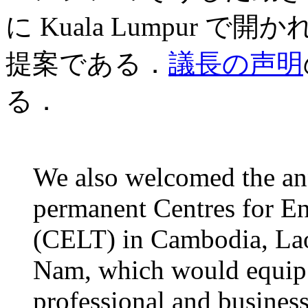
に Kuala Lumpur で
提案である．
議長の声明
る．
We also welcomed the an
permanent Centres for E
(CELT) in Cambodia, La
Nam, which would equip s
professional and busines