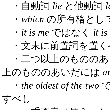
・自動詞
lie
と他動詞
l
・
which
の所有格とし
・
it is me
ではなく
it is
・文末に前置詞を置く
・二つ以上のもののあ
上のもののあいだには
a
・
the oldest of the two
すべし