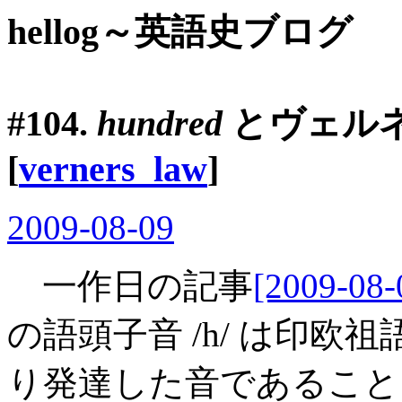
hellog～英語史ブログ
#104.
hundred
と
ヴェル
[
verners_law
]
2009-08-09
一作日の記事
[2009-08-
の語頭子音 /h/ は印欧祖
り発達した音であること