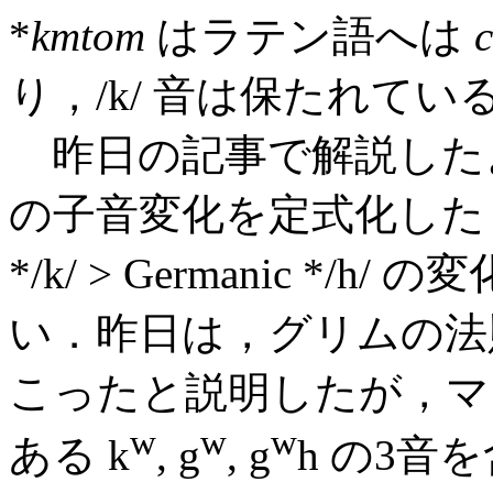
*
kmtom
はラテン語へは
り，/k/ 音は保たれてい
昨日の記事で解説した
の子音変化を定式化したもので
*/k/ > Germanic 
い．昨日は，グリムの法
こったと説明したが，マ
w
w
w
ある k
, g
, g
h の3音