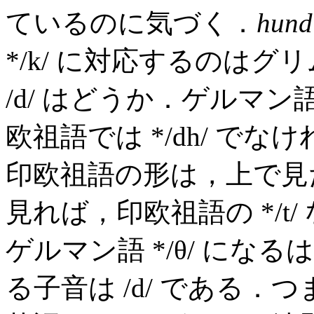
ているのに気づく．
hund
*/k/ に対応するのは
/d/ はどうか．ゲルマン
欧祖語では */dh/ で
印欧祖語の形は，上で見たと
見れば，印欧祖語の */t
ゲルマン語 */θ/ にな
る子音は /d/ である．つ