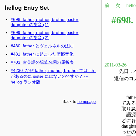
hellog Entry Set
#698. father, mother, brother, sister,
daughter の歯音 (1)
#699. father, mother, brother, sister,
daughter の歯音 (2)
#480. father とヴェルネルの法則
#481. father に起こった摩擦音化
#703. 古英語の親族名詞の屈折表
#4230. なぜ father, mother, brother では -th-
があるのに sister にはないのですか？ ---
hellog ラジオ版
Back to
homepage
.