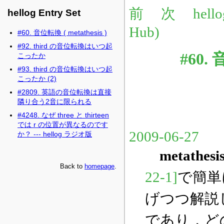
hellog Entry Set
#60. 音位転換 ( metathesis )
#92. third の音位転換はいつ起
こったか
#93. third の音位転換はいつ起
こったか (2)
#2809. 英語の音位転換は直接
隣り合う2音に限られる
#4248. なぜ three と thirteen
では r の位置が異なるのです
か？ --- hellog ラジオ版
Back to
homepage
.