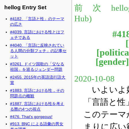
hellog Entry Set
#4182. 「言語と性」のテーマ
の広さ
#4039. 言語における性とはフ
ェチである
#4040. 「言語に反映されてい
る人間の分類フェチ」の記事セ
ット
#3261. ドイツ国歌の「父なる
祖国」を巡るジェンダー問題
#2455. 2015年の英語流行語大
賞
#1883. 言語における性，その
問題点の概観
#1887. 言語における性を考え
る際の4つの視点
#476. That's gorgeous!
#913. BNC による語彙の男女