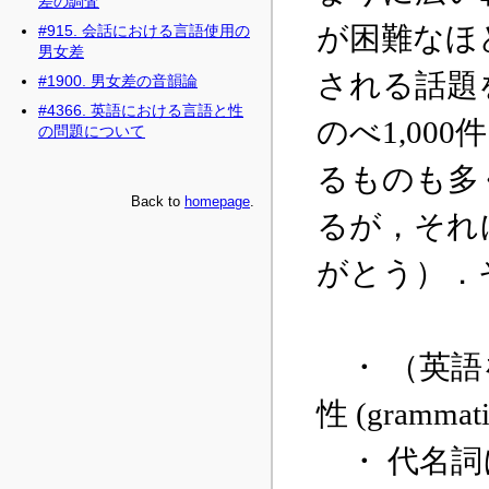
差の調査
#915. 会話における言語使用の
男女差
#1900. 男女差の音韻論
#4366. 英語における言語と性
の問題について
Back to
homepage
.