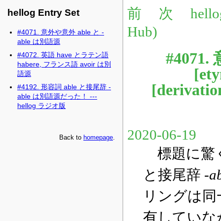
hellog Entry Set
#4071. 意外や意外 able と -
able は別語源
#4072. 英語 have とラテン語
habere, フランス語 avoir は別
語源
#4192. 形容詞 able と接尾辞 -
able は別語源だった！ ---
hellog ラジオ版
Back to
homepage
.