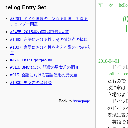
hellog Entry Set
#3261. ドイツ国歌の「父なる祖国」を巡る
ジェンダー問題
#2455. 2015年の英語流行語大賞
#1883. 言語における性，その問題点の概観
#1887. 言語における性を考える際の4つの視
点
#476. That's gorgeous!
#913. BNC による語彙の男女差の調査
#915. 会話における言語使用の男女差
#1900. 男女差の音韻論
Back to
homepage
.