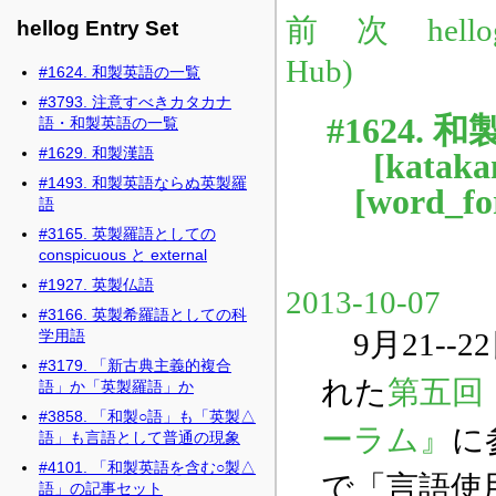
hellog Entry Set
#1624. 和製英語の一覧
#3793. 注意すべきカタカナ
語・和製英語の一覧
#1629. 和製漢語
#1493. 和製英語ならぬ英製羅
語
#3165. 英製羅語としての
conspicuous と external
#1927. 英製仏語
#3166. 英製希羅語としての科
学用語
#3179. 「新古典主義的複合
語」か「英製羅語」か
#3858. 「和製○語」も「英製△
語」も言語として普通の現象
#4101. 「和製英語を含む○製△
語」の記事セット