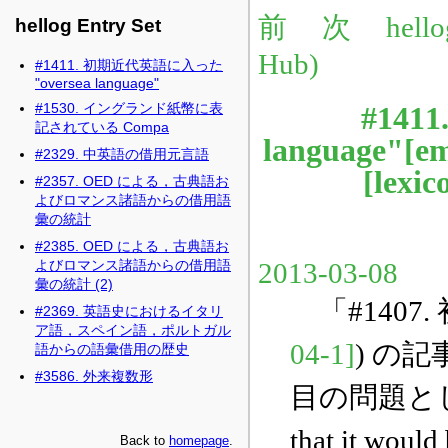
hellog Entry Set
#1411. 初期近代英語に入った
"oversea language"
#1530. イングランド紙幣に表
記されている Compa
#2329. 中英語の借用元言語
#2357. OED による，古典語お
よびロマンス諸語からの借用語
彙の統計
#2385. OED による，古典語お
よびロマンス諸語からの借用語
彙の統計 (2)
#2369. 英語史におけるイタリ
ア語，スペイン語，ポルトガル
語からの語彙借用の歴史
#3586. 外来複数形
Back to
homepage
.