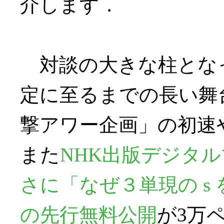
介します．
対談の大きな柱とな
定に至るまでの長い舞台
撃アワー企画」の初速や 
また
NHK出版デジタル
さに「なぜ３単現の s
の先行無料公開
が3万