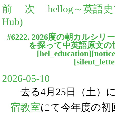
前
次
hellog～英語
Hub)
#6222. 2026度の朝カルシ
を探って中英語原文の
[
hel_education
][
notic
[
silent_lette
2026-05-10
去る4月25日（土）
宿教室
にて今年度の初