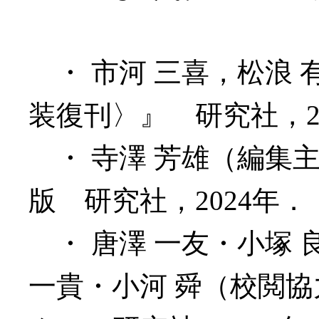
・ 市河 三喜，松浪 
装復刊〉』 研究社，2
・ 寺澤 芳雄（編集
版 研究社，2024年．
・ 唐澤 一友・小塚 
一貴・小河 舜（校閲