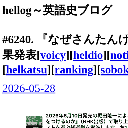
hellog～英語史ブログ
#6240. 『なぜさんた
果発表[
voicy
][
heldio
][
not
[
helkatsu
][
ranking
][
sobo
2026-05-28