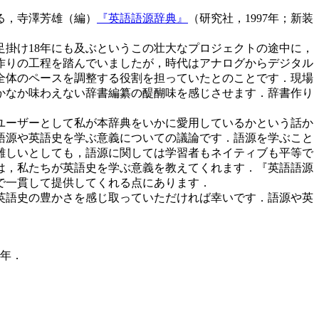
る，寺澤芳雄（編）
『英語語源辞典』
（研究社，1997年；新装
掛け18年にも及ぶというこの壮大なプロジェクトの途中に，
作りの工程を踏んでいましたが，時代はアナログからデジタル
全体のペースを調整する役割を担っていたとのことです．現場
なかなか味わえない辞書編纂の醍醐味を感じさせます．辞書作り
ユーザーとして私が本辞典をいかに愛用しているかという話か
語源や英語史を学ぶ意義についての議論です．語源を学ぶこと
難しいとしても，語源に関しては学習者もネイティブも平等で
は，私たちが英語史を学ぶ意義を教えてくれます．『英語語源
で一貫して提供してくれる点にあります．
英語史の豊かさを感じ取っていただければ幸いです．語源や英
5年．