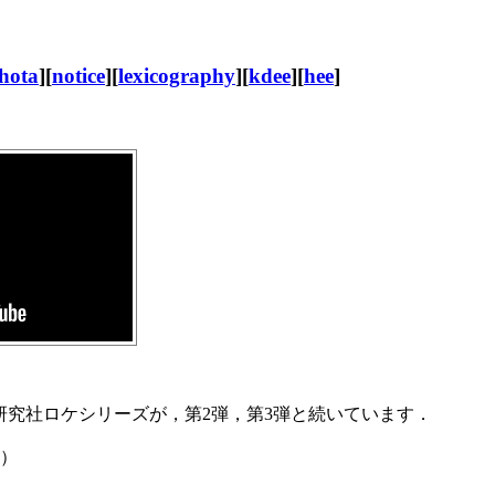
hota
][
notice
][
lexicography
][
kdee
][
hee
]
た研究社ロケシリーズが，第2弾，第3弾と続いています．
開）