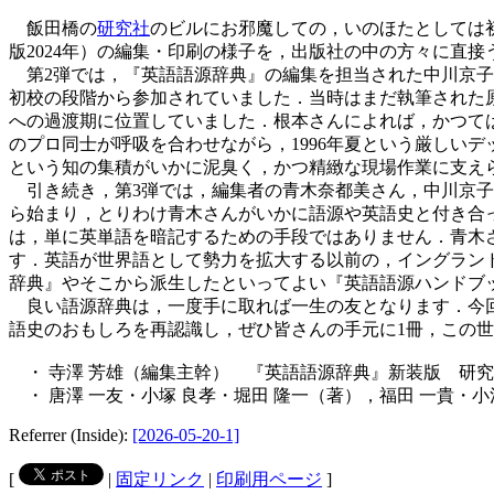
飯田橋の
研究社
のビルにお邪魔しての，いのほたとしては
版2024年）の編集・印刷の様子を，出版社の中の方々に直
第2弾では，『英語語源辞典』の編集を担当された中川京子
初校の段階から参加されていました．当時はまだ執筆された
への過渡期に位置していました．根本さんによれば，かつて
のプロ同士が呼吸を合わせながら，1996年夏という厳しい
という知の集積がいかに泥臭く，かつ精緻な現場作業に支え
引き続き，第3弾では，編集者の青木奈都美さん，中川京子
ら始まり，とりわけ青木さんがいかに語源や英語史と付き合
は，単に英単語を暗記するための手段ではありません．青木
す．英語が世界語として勢力を拡大する以前の，イングラン
辞典』やそこから派生したといってよい『英語語源ハンドブ
良い語源辞典は，一度手に取れば一生の友となります．今回
語史のおもしろを再認識し，ぜひ皆さんの手元に1冊，この
・ 寺澤 芳雄（編集主幹） 『英語語源辞典』新装版 研究社
・ 唐澤 一友・小塚 良孝・堀田 隆一（著），福田 一貴・小
Referrer (Inside):
[2026-05-20-1]
[
|
固定リンク
|
印刷用ページ
]