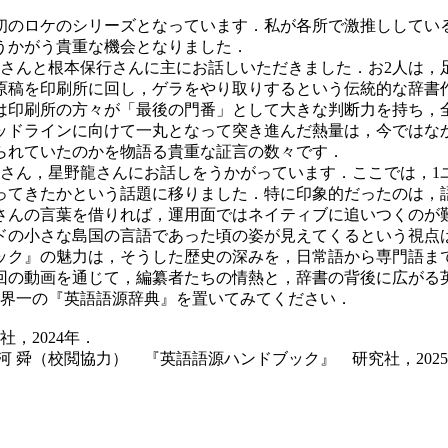
初のロケのシリーズとなっています．私が各所で激推ししてい
接うかがう貴重な機会となりました．
さんと根本保行さんに主にお話しいただきました．お2人は，足
原稿を印刷所に回し，ゲラをやり取りするという伝統的な辞書
は印刷所の方々が「最後の門番」として大きな判断力を持ち，
デッドラインに向けて一丸となって突き進んだ熱量は，今では
られていたのかを物語る貴重な証言の数々です．
さん，星野龍さんにお話しをうかがっています．ここでは，1
ってきたかという話題に移りました．特に印象的だったのは，
さんの言葉を借りれば，運用面ではネイティブに追いつくのが
ドの小さな島国の言語であった頃の姿が見えてくるという視点
ック』の魅力は，そうした歴史の深みを，日常語から専門語ま
の動画を通じて，編纂者たちの情熱と，辞書の背後に広がる
世界一の『英語語源辞典』を置いてみてください．
，2024年．
河 舜（校閲協力） 『英語語源ハンドブック』 研究社，202