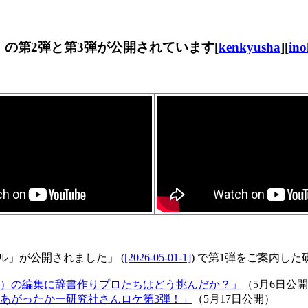
ネル」の第2弾と第3弾が公開されています[
kenkyusha
][
ino
ネル」が公開されました」 (
[2026-05-01-1]
) で第1弾をご案内し
）の編集に辞書作りプロたちはどう挑んだか？」
（5月6日公
あがったかー研究社さんロケ第3弾！」
（5月17日公開）