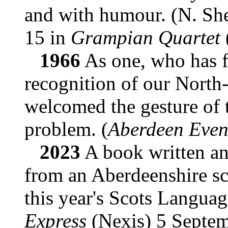
and with humour. (N. Sh
15 in
Grampian Quartet
1966
As one, who has fo
recognition of our North-e
welcomed the gesture of t
problem. (
Aberdeen Even
2023
A book written an
from an Aberdeenshire sc
this year's Scots Languag
Express
(Nexis) 5 Septem