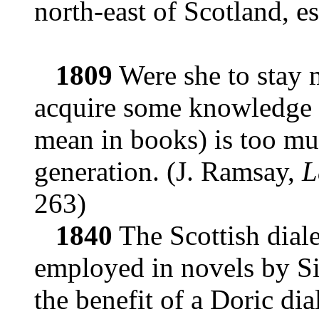
north-east of Scotland, e
1809
Were she to stay 
acquire some knowledge o
mean in books) is too mu
generation. (J. Ramsay,
L
263)
1840
The Scottish dialec
employed in novels by Sir
the benefit of a Doric di