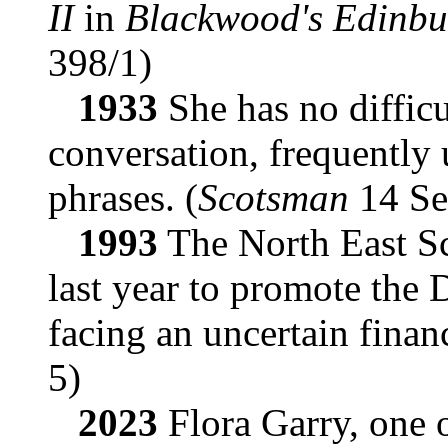
II
in
Blackwood's Edinb
398/1)
1933
She has no difficu
conversation, frequently 
phrases. (
Scotsman
14 Se
1993
The North East Sc
last year to promote the 
facing an uncertain financ
5)
2023
Flora Garry, one 