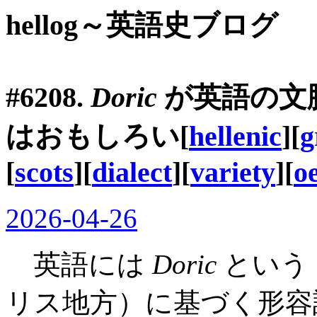
hellog～英語史ブログ
#6208.
Doric
が英語の文脈で
はおもしろい[
hellenic
][
g
[
scots
][
dialect
][
variety
][
o
2026-04-26
英語には
Doric
という
リス地方）に基づく形容