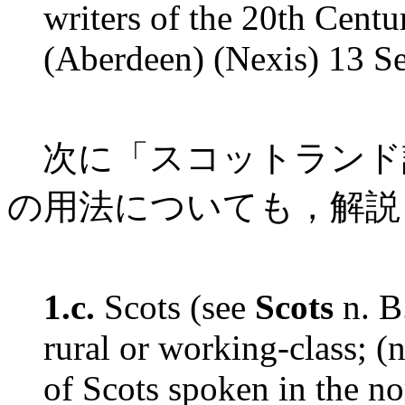
writers of the 20th Centur
(Aberdeen) (Nexis) 13 S
次に「スコットランド
の用法についても，解説
1.c.
Scots (see
Scots
n. B
rural or working-class; (
of Scots spoken in the no