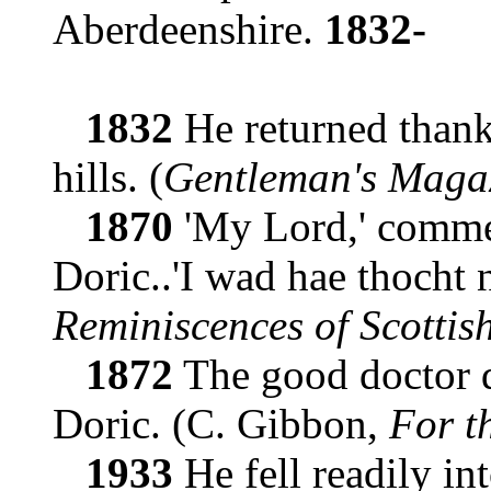
Aberdeenshire.
1832-
1832
He returned thanks
hills. (
Gentleman's Maga
1870
'My Lord,' commen
Doric..'I wad hae thocht 
Reminiscences of Scottish
1872
The good doctor d
Doric. (C. Gibbon,
For t
1933
He fell readily int