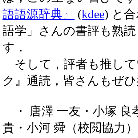
語語源辞典』
(
kdee
) 
語学」さんの書評も熟読
す．
そして，評者も推して
ク』通読，皆さんもぜひ
・ 唐澤 一友・小塚 良
貴・小河 舜（校閲協力