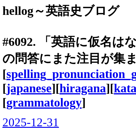
hellog～英語史ブログ
#6092. 「英語に仮名はな
の問答にまた注目が集ま
[
spelling_pronunciation_
[
japanese
][
hiragana
][
kat
[
grammatology
]
2025-12-31