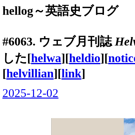
hellog～英語史ブログ
#6063. ウェブ月刊誌
Helv
した[
helwa
][
heldio
][
notic
[
helvillian
][
link
]
2025-12-02