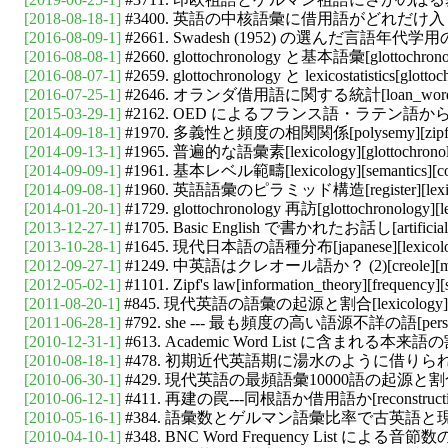
[2018-08-18-1]
#3400. 英語の中核語彙に借用語がどれだけ入り込んでいるか？[loa
[2016-08-09-1]
#2661. Swadesh (1952) の選んだ言語年代学用の200語[glo
[2016-08-08-1]
#2660. glottochronology と基本語彙[glottochronology][
[2016-08-07-1]
#2659. glottochronology と lexicostatistics[glottoc
[2016-07-25-1]
#2646. オランダ借用語に関する統計[loan_word][borrowing
[2015-03-29-1]
#2162. OED によるフランス語・ラテン語からの借用語の推移[oe
[2014-09-18-1]
#1970. 多義性と頻度の相関関係[polysemy][zipfs_law][in
[2014-09-13-1]
#1965. 普遍的な語彙素[lexicology][glottochronology]
[2014-09-09-1]
#1961. 基本レベル範疇[lexicology][semantics][cognitiv
[2014-09-08-1]
#1960. 英語語彙のピラミッド構造[register][lexicology][loa
[2014-01-20-1]
#1729. glottochronology 再訪[glottochronology][lex
[2013-12-27-1]
#1705. Basic English で書かれたお話し[artificial_lang
[2013-10-28-1]
#1645. 現代日本語の語種分布[japanese][lexicology][stat
[2012-09-27-1]
#1249. 中英語はクレオール語か？ (2)[creole][me][old_n
[2012-05-02-1]
#1101. Zipf's law[information_theory][frequency][s
[2011-08-20-1]
#845. 現代英語の語彙の起源と割合[lexicology][loan_wo
[2011-06-28-1]
#792. she --- 最も頻度の高い語源不詳の語[personal_pr
[2010-12-31-1]
#613. Academic Word List に含まれる本来語の割合[lexic
[2010-08-18-1]
#478. 初期近代英語期に湯水のように借りられては捨てられたラテン
[2010-06-30-1]
#429. 現代英語の最頻語彙10000語の起源と割合[loan_word
[2010-06-12-1]
#411. 再建の罠---同根語か借用語か[reconstruction][l
[2010-05-16-1]
#384. 語彙数とゲルマン語彙比率で古英語と現代英語の語彙を比較
[2010-04-10-1]
#348. BNC Word Frequency List による音節数の分布調査