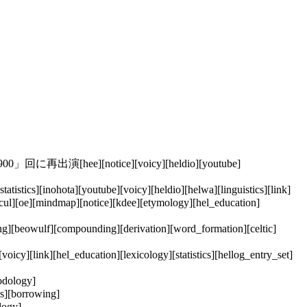
[notice][voicy][heldio][youtube]
ota][youtube][voicy][heldio][helwa][linguistics][link]
tice][kdee][etymology][hel_education]
[compounding][derivation][word_formation][celtic]
_education][lexicology][statistics][hellog_entry_set]
odology]
[borrowing]
ogy]