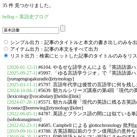
35 件 見つかりました。
hellog～英語史ブログ
シンプル出力：記事のタイトルと本文の書き出しのみを
アイテム出力：記事の本文をすべて出力
リスト出力：検索にヒットした記事のタイトルのみをリ
[2026-01-12-1]
#6104. やるせな語学さんによる『英語語源ハンドブック』
[2025-09-27-1]
#5997. 「ゆる言語学ラジオ」で『英語語源ハンドブック
[yurugengogakuradio][etymology]
[2025-03-11-1]
#5797. 言語年代学は後世の言語学に何を残したか？ --- いのほた最新回[g
[2024-10-04-1]
#5639. 朝カルシリーズ講座の第4回「現代の英語に残る古英
[lexicology][vocabulary][heldio][link]
[2024-07-28-1]
#5571. 朝カル講座「現代の英語に残る古英語の痕跡」のまとめ[asacul
[contact][borrowing][etymology][kdee]
[2022-06-05-1]
#4787. 英語とフランス語の間には似ている単語がたくさんあります[frenc
[sobokunagimon]
[2022-02-23-1]
#4685. Campbell による glottochronology 批判[glottoc
[2019-09-10-1]
#3788. 古英語期以前のラテン借用語の意外な日常性[latin][loan_
[2019-06-25-1]
#3711. 印欧祖語とゲルマン祖語にさかのぼる基本英単語のサンプ