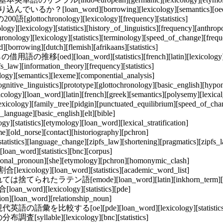
n_word][borrowing][lexicology][semantics][oed][htoe
ttochronology][lexicology][frequency][statistics]
lexicology][statistics][history_of_linguistics][frequency][anthrop
hronology][lexicology][statistics][terminology][speed_of_change][freq
][dutch][flemish][afrikaans][statistics]
d][loan_word][statistics][french][latin][lexicology
formation_theory][frequency][statistics]
[semantics][lexeme][componential_analysis]
e_linguistics][prototype][glottochronology][basic_english][hypony
n_word][latin][french][greek][semantics][polysemy][lexical_st
icology][family_tree][pidgin][punctuated_equilibrium][speed_of_cha
uage][basic_english][elt][bible]
istics][etymology][loan_word][lexical_stratification]
orse][contact][historiography][pchron]
tatistics][language_change][zipfs_law][shortening][pragmatics][zipfs_
rd][statistics][bnc][corpus]
onoun][she][etymology][pchron][homonymic_clash]
ology][loan_word][statistics][academic_word_list]
語[emode][loan_word][latin][inkhorn_term][ranaiss
][lexicology][statistics][pde]
oan_word][relationship_noun]
する[oe][pde][loan_word][lexicology][statistics
[syllable][lexicology][bnc][statistics]