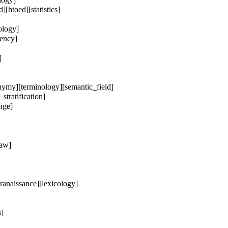
d][statistics]
ology]
uency]
]
my][terminology][semantic_field]
ratification]
nge]
law]
ance][lexicology]
]