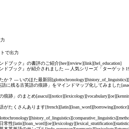
出力
ストで出力
の書評のご紹介[hee][review][link][hel_education]
』が紹介されました --- 人気シリーズ「ターゲット1900」回に再出演[hee]
lottochronology][history_of_linguistics][statistics][inoh
語の痕跡」をマインドマップ化してみました[asacul][oe][mindmap][no
][notice][lexicology][vocabulary][oe][kenning][beowulf]
h][latin][loan_word][borrowing][notice][voicy][link][hel
hronology][history_of_linguistics][comparative_linguistics][meth
word][oe][lexicology][lexical_stratification][statistics]
ル[indo-european][germanic][lexicology][etymol