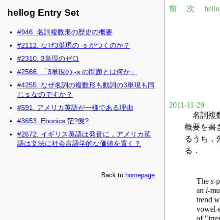
hellog Entry Set
#946. 名詞複数形の歴史の概要
#2112. なぜ3単現の -s がつくのか？
#2310. 3単現のゼロ
#2566. 「3単現の -s の問題とは何か」
#4255. なぜ名詞の複数形も動詞の3単現も同
じ s なのですか？
#591. アメリカ英語が一様である理由
#3653. Ebonics 茫?篋?
#2672. イギリス英語は発音に，アメリカ英
語は文法に社会言語学的な価値を置く？
Back to
homepage
.