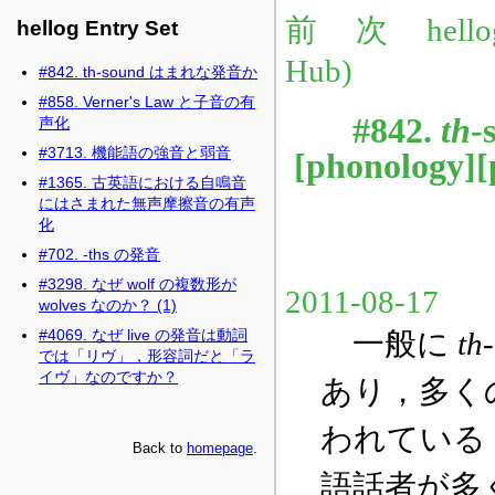
hellog Entry Set
#842. th-sound はまれな発音か
#858. Verner's Law と子音の有
声化
#3713. 機能語の強音と弱音
#1365. 古英語における自鳴音
にはさまれた無声摩擦音の有声
化
#702. -ths の発音
#3298. なぜ wolf の複数形が
wolves なのか？ (1)
#4069. なぜ live の発音は動詞
では「リヴ」，形容詞だと「ラ
イヴ」なのですか？
Back to
homepage
.