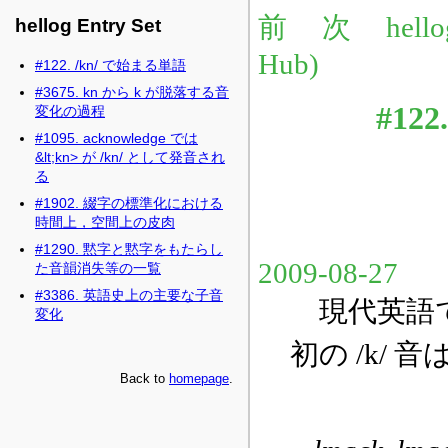
hellog Entry Set
#122. /kn/ で始まる単語
#3675. kn から k が脱落する音
変化の過程
#1095. acknowledge では
&lt;kn> が /kn/ として発音され
る
#1902. 綴字の標準化における
時間上，空間上の皮肉
#1290. 黙字と黙字をもたらし
た音韻消失等の一覧
#3386. 英語史上の主要な子音
変化
Back to
homepage
.