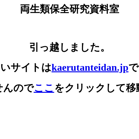
両生類保全研究資料室
引っ越しました。
しいサイトは
kaerutanteidan.jp
で
せんので
ここ
をクリックして移